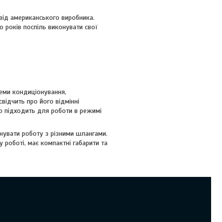
від американського виробника.
 років поспіль виконувати свої
еми кондиціонування,
відчить про його відмінні
нно підходить для роботи в режимі
нувати роботу з різними шлангами.
 роботі, має компактні габарити та