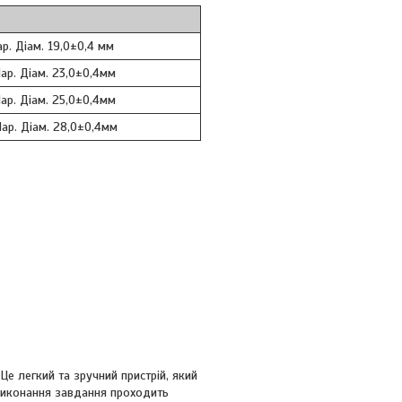
ар. Діам. 19,0±0,4 мм
Нар. Діам. 23,0±0,4мм
Нар. Діам. 25,0±0,4мм
Нар. Діам. 28,0±0,4мм
е легкий та зручний пристрій, який
 виконання завдання проходить