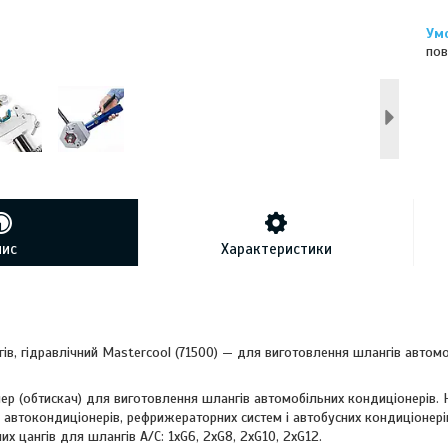
пов
пис
Характеристики
ів, гідравлічний Mastercool (71500) — для виготовлення шлангів автом
ер (обтискач) для виготовлення шлангів автомобільних кондиціонерів. 
автокондиціонерів, рефрижераторних систем і автобусних кондиціонерів
их цангів для шлангів А/С: 1хG6, 2хG8, 2хG10, 2хG12.