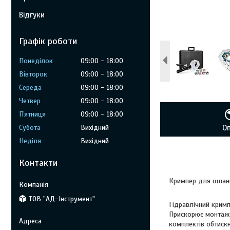
Відгуки
Графік роботи
Понеділок
09:00
18:00
Вівторок
09:00
18:00
Середа
09:00
18:00
Четвер
09:00
18:00
Пʼятниця
09:00
18:00
Субота
Вихідний
О
Неділя
Вихідний
Контакти
Кримпер для шланг
ТОВ "АД-Інструмент"
Гідравлічний кримп
Прискорює монтаж 
комплектів обтискн