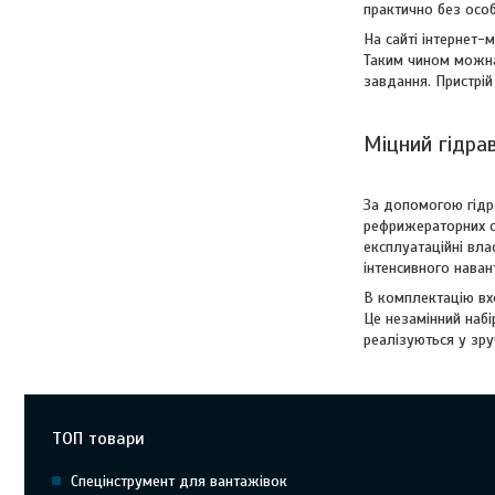
практично без осо
На сайті інтернет-
Таким чином можна
завдання. Пристрій
Міцний гідра
За допомогою гідр
рефрижераторних си
експлуатаційні вла
інтенсивного нава
В комплектацію вх
Це незамінний набі
реалізуються у зру
ТОП товари
Спецінструмент для вантажівок