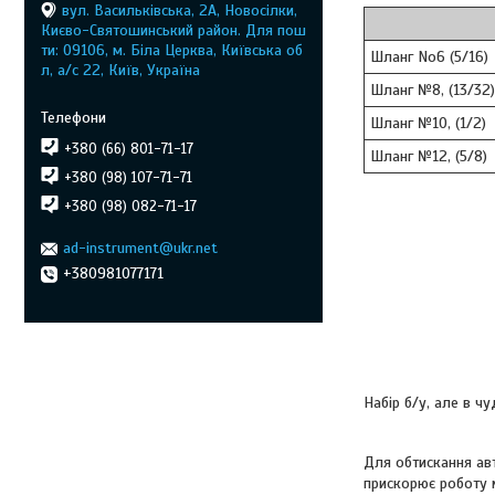
вул. Васильківська, 2А, Новосілки,
Києво-Святошинський район. Для пош
ти: 09106, м. Біла Церква, Київська об
Шланг No6 (5/16)
л, а/с 22, Київ, Україна
Шланг №8, (13/32)
Шланг №10, (1/2)
+380 (66) 801-71-17
Шланг №12, (5/8)
+380 (98) 107-71-71
+380 (98) 082-71-17
ad-instrument@ukr.net
+380981077171
Набір б/у, але в чу
Для обтискання авт
прискорює роботу м