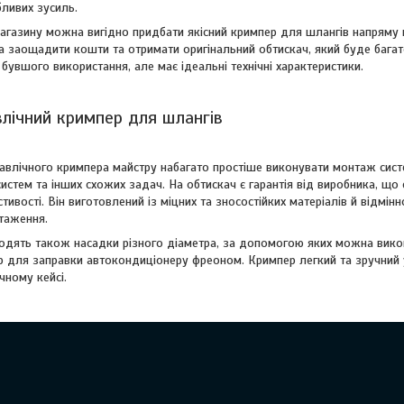
бливих зусиль.
магазину можна вигідно придбати якісний кримпер для шлангів напряму 
 заощадити кошти та отримати оригінальний обтискач, який буде багато
 бувшого використання, але має ідеальні технічні характеристики.
влічний кримпер для шлангів
авлічного кримпера майстру набагато простіше виконувати монтаж сист
стем та інших схожих задач. На обтискач є гарантія від виробника, що с
стивості. Він виготовлений із міцних та зносостійких матеріалів й відмі
нтаження.
одять також насадки різного діаметра, за допомогою яких можна вико
р для заправки автокондиціонеру фреоном. Кримпер легкий та зручний у
чному кейсі.