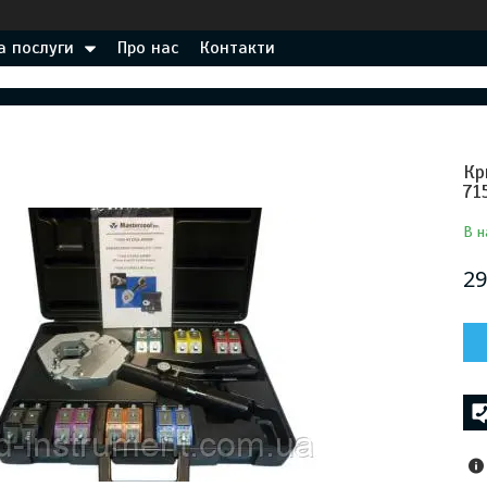
а послуги
Про нас
Контакти
Кр
71
В н
29