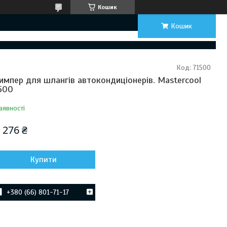
Кошик
Кошик
Код:
71500
импер для шлангів автокондиціонерів. Mastercool
500
аявності
 276 ₴
Купити
+380 (66) 801-71-17