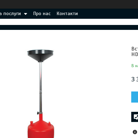
а послуги
Про нас
Контакти
Вс
HD
В н
3 