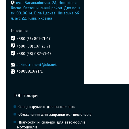
вул. Васильківська, 2А, Новосілки,
Києво-Святошинський район. Для пош
ти: 09106, м. Біла Церква, Київська об
л, а/с 22, Київ, Україна
+380 (66) 801-71-17
+380 (98) 107-71-71
+380 (98) 082-71-17
ad-instrument@ukr.net
+380981077171
ТОП товари
Спецінструмент для вантажівок
Обладнання для заправки кондиціонерів
Діагностичні сканери для автомобілів і
мотоциклів