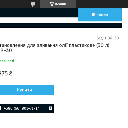
Кошик
Кошик
Код:
HDP-30
тановлення для зливання олії пластикове (30 л)
P-30
аявності
375 ₴
Купити
+380 (66) 801-71-17