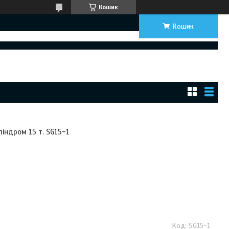
Кошик
Кошик
індром 15 т. SG15-1
SG15-1