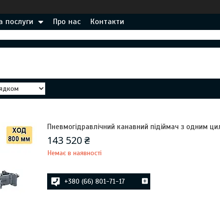
а послуги
Про нас
Контакти
Пневмогідравлічний канавний підіймач з одним цил
143 520 ₴
Немає в наявності
+380 (66) 801-71-17