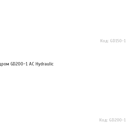
GD150-1
ром GD200-1 AC Hydraulic
GD200-1