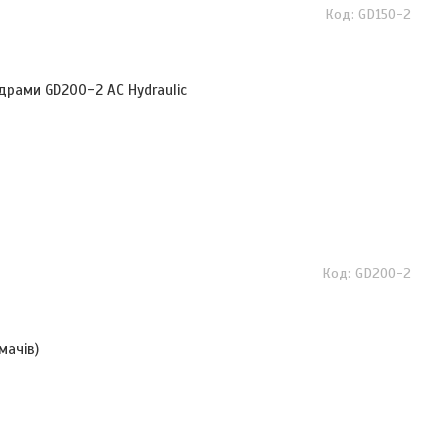
GD150-2
драми GD200-2 AC Hydraulic
GD200-2
мачів)