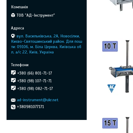
ТОВ "АД-Інструмент"
вул. Васильківська, 2А, Новосілки,
Києво-Святошинський район. Для пош
ти: 09106, м. Біла Церква, Київська об
л, а/с 22, Київ, Україна
+380 (66) 801-71-17
+380 (98) 107-71-71
+380 (98) 082-71-17
ad-instrument@ukr.net
+380981077171