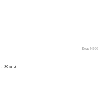
М300
ня 20 шт.)