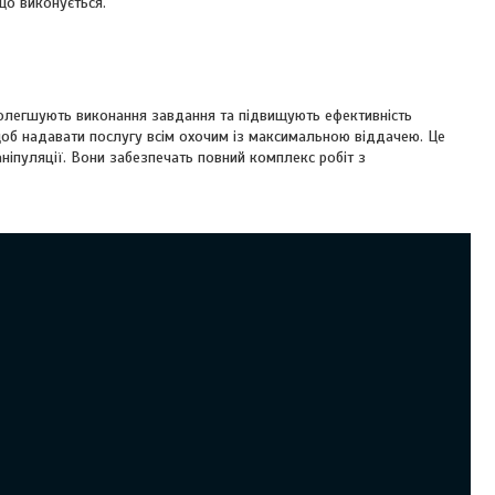
що виконується.
 полегшують виконання завдання та підвищують ефективність
щоб надавати послугу всім охочим із максимальною віддачею. Це
аніпуляції. Вони забезпечать повний комплекс робіт з