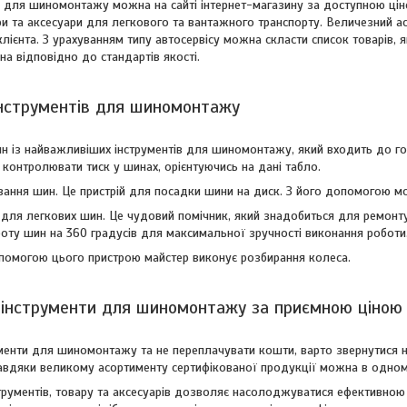
 для шиномонтажу можна на сайті інтернет-магазину за доступною ціно
ри та аксесуари для легкового та вантажного транспорту. Величезний а
лієнта. З урахуванням типу автосервісу можна скласти список товарів, я
а ​​відповідно до стандартів якості.
нструментів для шиномонтажу
н із найважливіших інструментів для шиномонтажу, який входить до го
онтролювати тиск у шинах, орієнтуючись на дані табло.
вання шин. Це пристрій для посадки шини на диск. З його допомогою м
ля легкових шин. Це чудовий помічник, який знадобиться для ремонту с
оту шин на 360 градусів для максимальної зручності виконання роботи
помогою цього пристрою майстер виконує розбирання колеса.
і інструменти для шиномонтажу за приємною ціною
менти для шиномонтажу та не переплачувати кошти, варто звернутися на
авдяки великому асортименту сертифікованої продукції можна в одному 
струментів, товару та аксесуарів дозволяє насолоджуватися ефективною