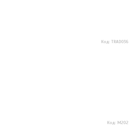
TRAD036
М202