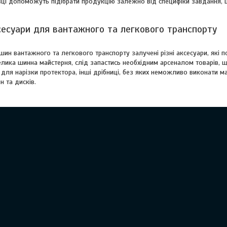
івці допоможуть підібрати продукцію залежно від специфіки завдання, 
сесуари для вантажного та легкового транспорту
шин вантажного та легкового транспорту залучені різні аксесуари, які
елика шинна майстерня, слід запастись необхідним арсеналом товарів, 
і для нарізки протектора, інші дрібниці, без яких неможливо виконати м
 та дисків.