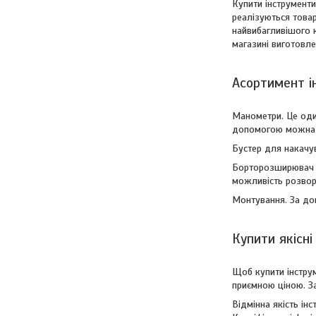
Купити інструменти
реалізуються това
найвибагливішого к
магазині виготовлен
Асортимент і
Манометри. Це оди
допомогою можна к
Бустер для накачу
Борторозширювач д
можливість розвор
Монтування. За до
Купити якісн
Щоб купити інстру
приємною ціною. З
Відмінна якість ін