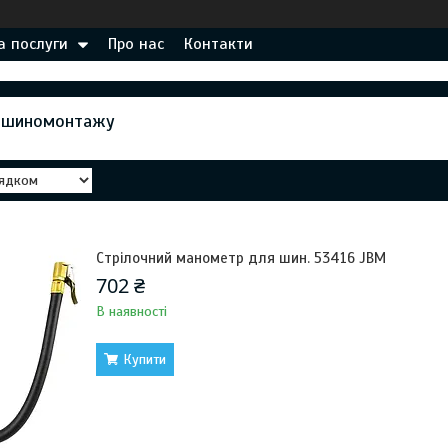
а послуги
Про нас
Контакти
я шиномонтажу
Стрілочний манометр для шин. 53416 JBM
702 ₴
В наявності
Купити