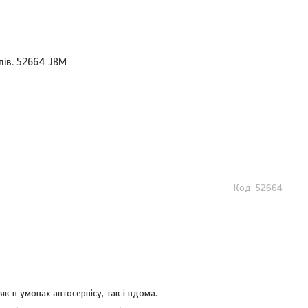
ів. 52664 JBM
52664
к в умовах автосервісу, так і вдома.