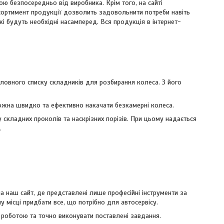
ю безпосередньо від виробника. Крім того, на сайті
сортимент продукції дозволить задовольнити потреби навіть
кі будуть необхідні насамперед. Вся продукція в інтернет-
ловного списку складників для розбирання колеса. З його
ожна швидко та ефективно накачати безкамерні колеса.
кладних проколів та наскрізних порізів. При цьому надається
.
 наш сайт, де представлені лише професійні інструменти за
місці придбати все, що потрібно для автосервісу.
 роботою та точно виконувати поставлені завдання.