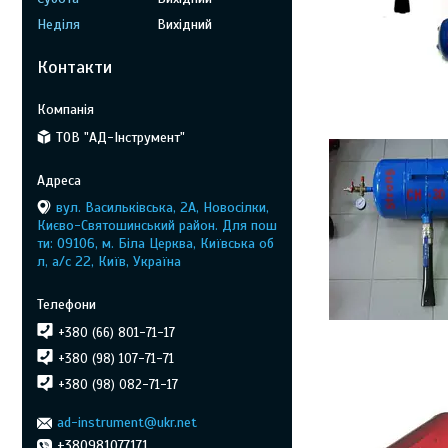
Неділя
Вихідний
Контакти
ТОВ "АД-Інструмент"
вул. Васильківська, 2А, Новосілки,
Києво-Святошинський район. Для пош
ти: 09106, м. Біла Церква, Київська об
л, а/с 22, Київ, Україна
+380 (66) 801-71-17
+380 (98) 107-71-71
+380 (98) 082-71-17
ad-instrument@ukr.net
+380981077171