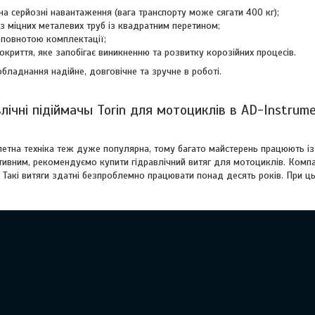
а серйозні навантаження (вага транспорту може сягати 400 кг);
з міцних металевих труб із квадратним перетином;
я повнотою комплектації;
окриття, яке запобігає виникненню та розвитку корозійних процесів.
бладнання надійне, довговічне та зручне в роботі.
лічні підіймачы Torin для мотоциклів в AD-Instrum
летна техніка теж дуже популярна, тому багато майстерень працюють і
ивним, рекомендуємо купити гідравлічний витяг для мотоциклів. Компа
і. Такі витяги здатні безпроблемно працювати понад десять років. При