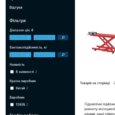
Відгуки
Фільтри
Діапазон цін, ₴
Вантажопідйомність, кг
Наявність
В наявності
2
Країна виробник
Китай
2
Виробник
Гідравлічні підйом
TORIN
2
ремонту мотоциклів
цінами, наші співр