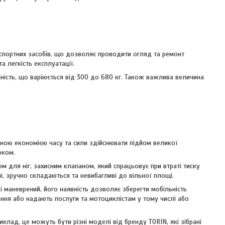
спортних засобів, що дозволяє проводити огляд та ремонт
а легкість експлуатації.
мність, що варіюється від 300 до 680 кг. Також важлива величина
ною економією часу та сили здійснювати підйом великої
оком.
 для ніг, захисним клапаном, який спрацьовує при втраті тиску
, зручно складаються та невибагливі до вільної площі.
і маневрений, його наявність дозволяє зберегти мобільність
вання або надають послуги та мотоциклістам у тому числі або
клад, це можуть бути різні моделі від бренду TORIN, які зібрані