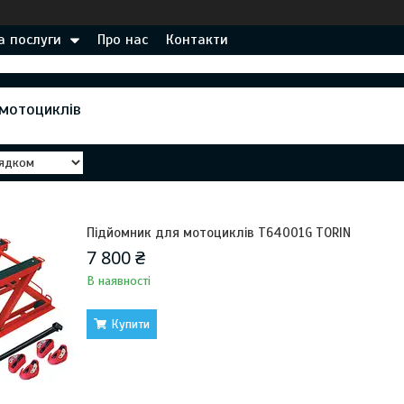
а послуги
Про нас
Контакти
мотоциклів
Підйомник для мотоциклів T64001G TORIN
7 800 ₴
В наявності
Купити