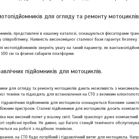
мотопідйомників для огляду та ремонту мотоциклів
ників, представлені в нашому каталозі, оснащуються фіксаторами тран
співробітнику. Наявність високоміцної сталевої бази гарантує безпеку т
влі мотопідйомників зверніть увагу на такий параметр, як вантажопідйо
 100 см та фізичні габарити платформи.
равлічних підйомників для мотоциклів.
мники для огляду та ремонту мотоциклів дають можливість з максималь
ної техніки та підходять для встановлення на СТО з великим клієнтопот
гідравлічних підйомників для мотоцикла оснащуються боковим захистом
біжним пристроєм. Сталеві підйомники для мотоциклів досить компактні
ка має високий попит у всьому світі. Такий транспорт дуже компактний 
огі серйозні пробки. Не дивно, що багато станцій технічного обслугову
ються на роботі з подібною технікою.
нання, на СТО буде потрібний і гідравлічний витяг для мотоцикла. Напри