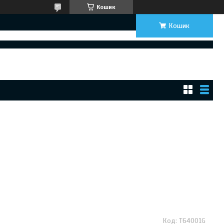
Кошик
Кошик
T64001G