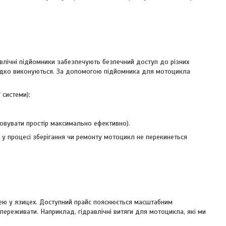
авлічні підйомники забезпечують безпечний доступ до різних
видко виконуються. За допомогою підйомника для мотоцикла
 системи);
товувати простір максимально ефективно).
 у процесі зберігання чи ремонту мотоцикл не перекинеться
тчею у язицех. Доступний прайс пояснюється масштабним
переживати. Наприклад, гідравлічні витяги для мотоцикла, які ми