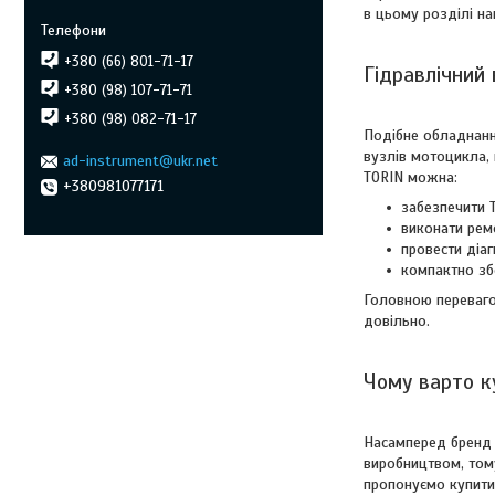
в цьому розділі н
+380 (66) 801-71-17
Гідравлічний
+380 (98) 107-71-71
+380 (98) 082-71-17
Подібне обладнання
вузлів мотоцикла,
ad-instrument@ukr.net
TORIN можна:
+380981077171
забезпечити Т
виконати ремо
провести діаг
компактно збе
Головною перевагою
довільно.
Чому варто к
Насамперед бренд T
виробництвом, тому
пропонуємо купити 