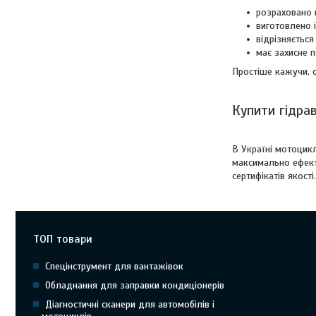
розраховано н
виготовлено і
відрізняєтьс
має захисне п
Простіше кажучи, о
Купити гідрав
В Україні мотоцик
максимально ефект
сертифікатів якост
ТОП товари
Спецінструмент для вантажівок
Обладнання для заправки кондиціонерів
Діагностичні сканери для автомобілів і