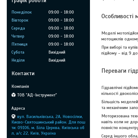
Графік роботи
Понеділок
09:00
18:00
Особливості 
Вівторок
09:00
18:00
Середа
09:00
18:00
Моделі мотопідйом
Четвер
09:00
18:00
мотоциклів одному 
Пʼятниця
09:00
18:00
При виборі та купі
Субота
Вихідний
підйому – від 9 до
Неділя
Вихідний
Переваги гід
Контакти
Гідравлічні підйо
кількості двоколіс
ТОВ "АД-Інструмент"
Більшість моделей 
та механічним запо
Моторизована техні
вул. Васильківська, 2А, Новосілки,
навіть коли не дор
Києво-Святошинський район. Для пош
ти: 09106, м. Біла Церква, Київська об
повністю концентру
л, а/с 22, Київ, Україна
Серед іншого облад