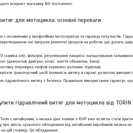
ашого інтернет-магазину AD-Instrument.
 витяг для мотоцикла: основні переваги
 є незамінним у професійних мотосервісах та гаражах ентузіастів. Гідр
 перетворюючи час витратні ремонтні процеси на роботи, що досить ш
О (заміна олії, фільтрів, регулювання ланцюга, налаштування гальмівної
нт (демонтаж двигуна, коліс, зняття обважень, бака);
ностику (перевірка люфтів кермової колонки, підвіски);
рігати транспортний засіб (наявність витягу в гаражі дозволяє викорис
 гідравлічного витягу є безпека. Правильне використання гарантує, що
упити гідравлічний витяг для мотоцикла від TORIN
orin є китайським, а низька ціна техніки з КНР вже встигла стати при
 про якість сучасного обладнання від китайських виробників можна не 
на цій сторінці. Це обладнання: