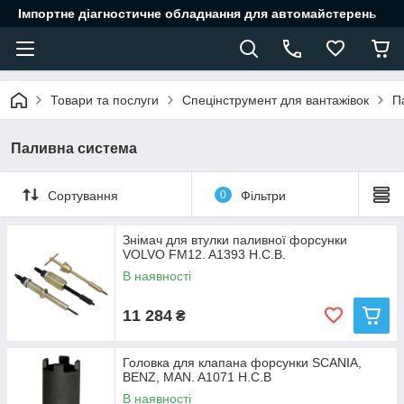
Імпортне діагностичне обладнання для автомайстерень
Товари та послуги
Спецінструмент для вантажівок
П
Паливна система
Сортування
0
Фільтри
Знімач для втулки паливної форсунки
VOLVO FM12. A1393 Н.С.В.
В наявності
11 284
₴
Головка для клапана форсунки SCANIA,
BENZ, MAN. A1071 H.C.B
В наявності