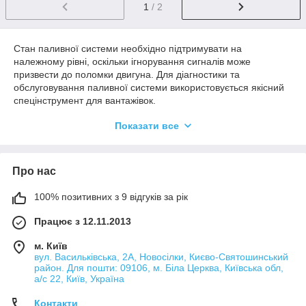
1
/ 2
Стан паливної системи необхідно підтримувати на
належному рівні, оскільки ігнорування сигналів може
призвести до поломки двигуна. Для діагностики та
обслуговування паливної системи використовується якісний
спецінструмент для вантажівок.
На сайті інтернет-магазину можна вигідно купити пристрої,
Показати все
що реалізуються від виробника. Ціна на продукцію доступна,
а величезний асортимент дозволяє вирішити завдання будь-
якої складності. Весь товар сертифікований та має гарантію.
Про нас
Ознайомитись з усіма пропозиціями можна, замовивши
прайс. Досвідчені консультанти допоможуть підібрати
інструменти, виходячи із проблеми та моделі авто.
100% позитивних з 9 відгуків за рік
Працює з 12.11.2013
Головне види поломок паливної
системи
м. Київ
вул. Васильківська, 2А, Новосілки, Києво-Святошинський
район. Для пошти: 09106, м. Біла Церква, Київська обл,
а/с 22, Київ, Україна
У процесі експлуатації транспортного засобу може
спостерігатися перегрів двигуна, що спричиняє некоректну
Контакти