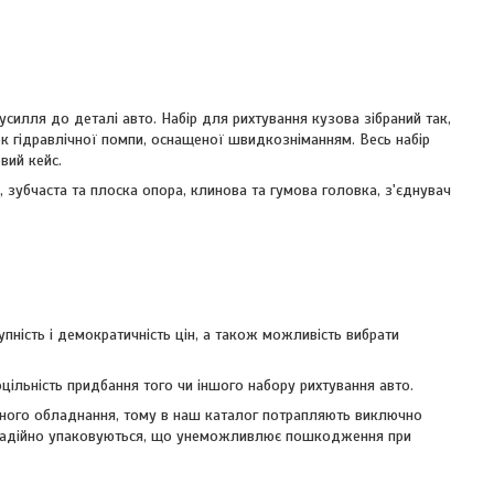
силля до деталі авто. Набір для рихтування кузова зібраний так,
ок гідравлічної помпи, оснащеної швидкозніманням. Весь набір
вий кейс.
 зубчаста та плоска опора, клинова та гумова головка, з'єднувач
пність і демократичність цін, а також можливість вибрати
ільність придбання того чи іншого набору рихтування авто.
тного обладнання, тому в наш каталог потрапляють виключно
я надійно упаковуються, що унеможливлює пошкодження при