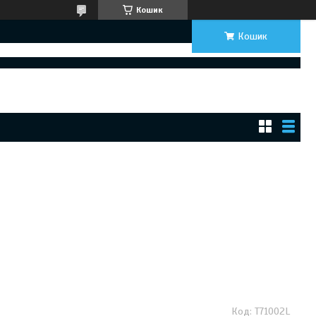
Кошик
Кошик
T71002L