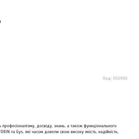
я
050990
ь професіоналізму, досвіду, знань, а також функціонального
RIN та Gys, які часом довели свою високу якість, надійність,