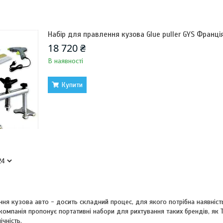
Набір для правлення кузова Glue puller GYS Франці
18 720 ₴
В наявності
Купити
ня кузова авто - досить складний процес, для якого потрібна наявніст
компанія пропонує портативні набори для рихтування таких брендів, як TO
ічність.