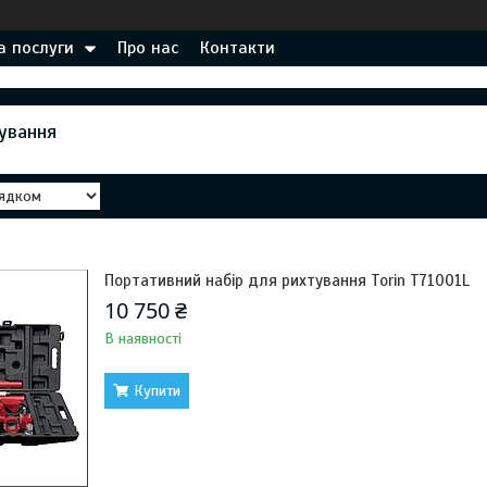
а послуги
Про нас
Контакти
ування
Портативний набір для рихтування Torin T71001L
10 750 ₴
В наявності
Купити