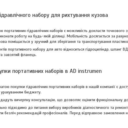
гідравлічного набору для рихтування кузова
 портативних гідравлічних наборів є можливість докласти точкового зу
онати роботу на будь-якій ділянці. Мобільність досягається за рахун
ова поміщається у зручний для зберігання та транспортування пластико
тів портативного набору для авто відноситься гідроциліндр, шланг ВД,
та завзятий фланець.
упки портативних наборів в AD instrumen
гою покупки гідравлічних портативних наборів в нашій компанії є досту
з урахуванням бюджету.
 дадуть вичерпну консультацію, що дозволяє оцінити функціональну доц
ьно підходимо до питання вибору виробників діагностичного та ремон
али безліч рекомендацій професіоналів. Перед відправкою замовленн