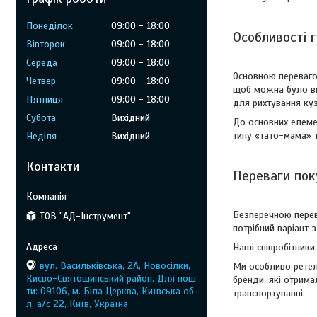
Понеділок
09:00
18:00
Особливості 
Вівторок
09:00
18:00
Середа
09:00
18:00
Основною перевагою
Четвер
09:00
18:00
щоб можна було вик
Пʼятниця
09:00
18:00
для рихтування куз
Субота
Вихідний
До основних елемен
типу «тато-мама» 
Неділя
Вихідний
Контакти
Переваги пок
Безперечною перева
ТОВ "АД-Інструмент"
потрібний варіант 
Наші співробітники
вул. Васильківська, 2А, Новосілки,
Ми особливо ретел
Києво-Святошинський район. Для пош
бренди, які отрим
ти: 09106, м. Біла Церква, Київська об
транспортуванні.
л, а/с 22, Київ, Україна