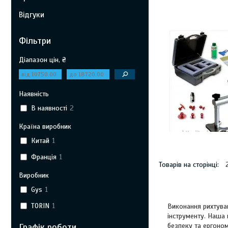
Відгуки
Фільтри
Діапазон цін, ₴
Наявність
В наявності
2
Країна виробник
Китай
1
Франція
1
Виробник
Gys
1
TORIN
1
Виконання рихтуван
інструменту. Наша 
Графік роботи
безпеку та ергоном