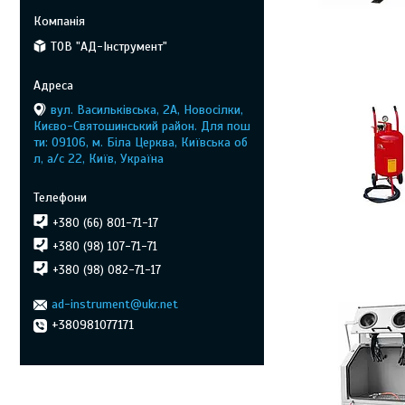
ТОВ "АД-Інструмент"
вул. Васильківська, 2А, Новосілки,
Києво-Святошинський район. Для пош
ти: 09106, м. Біла Церква, Київська об
л, а/с 22, Київ, Україна
+380 (66) 801-71-17
+380 (98) 107-71-71
+380 (98) 082-71-17
ad-instrument@ukr.net
+380981077171