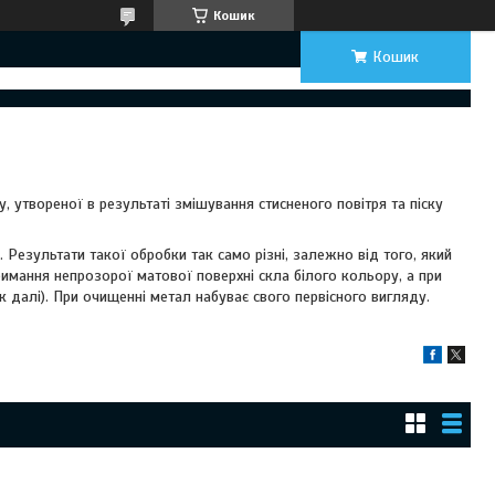
Кошик
Кошик
, утвореної в результаті змішування стисненого повітря та піску
. Результати такої обробки так само різні, залежно від того, який
римання непрозорої матової поверхні скла білого кольору, а при
к далі). При очищенні метал набуває свого первісного вигляду.