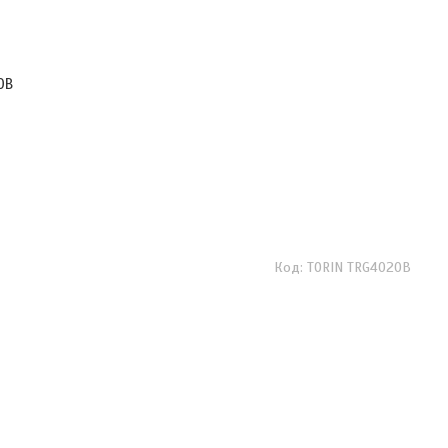
0B
TORIN TRG4020B