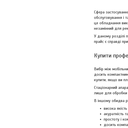
Сфера застосуванн
обслуговування і т
це обладнання вик
незамінний для рем
У даному розділі 
прайс є справді п
Купити профе
Вибір між мобільн
досить компактним 
купити, якщо ви пл
Стаціонарний апар
лише для обробки 
В іншому обидва рі
висока якість
акуратність т
простоту і ко
досить компак