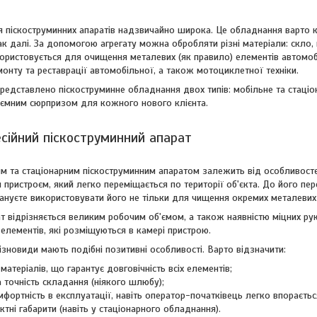
я піскоструминних апаратів надзвичайно широка. Це обладнання варто к
ак далі. За допомогою агрегату можна обробляти різні матеріали: скло, 
ористовується для очищення металевих (як правило) елементів автомобі
онту та реставрації автомобільної, а також мотоциклетної техніки.
представлено піскоструминне обладнання двох типів: мобільне та стаці
риємним сюрпризом для кожного нового клієнта.
сійний піскоструминний апарат
им та стаціонарним піскоструминним апаратом залежить від особливосте
пристроєм, який легко переміщається по території об'єкта. До його пере
ануєте використовувати його не тільки для чищення окремих металевих д
ат відрізняється великим робочим об'ємом, а також наявністю міцних р
елементів, які розміщуються в камері пристрою.
зновиди мають подібні позитивні особливості. Варто відзначити:
 матеріалів, що гарантує довговічність всіх елементів;
а точність складання (ніякого шлюбу);
мфортність в експлуатації, навіть оператор-початківець легко впораєть
тні габарити (навіть у стаціонарного обладнання).