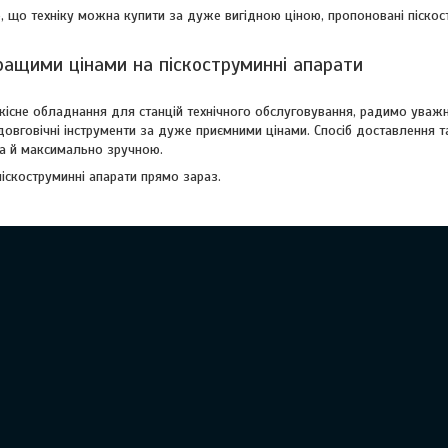
, що техніку можна купити за дуже вигідною ціною, пропоновані піскос
ращими цінами на піскоструминні апарати
кісне обладнання для станцій технічного обслуговування, радимо уваж
 довговічні інструменти за дуже приємними цінами. Спосіб доставлення
 а й максимально зручною.
піскоструминні апарати прямо зараз.