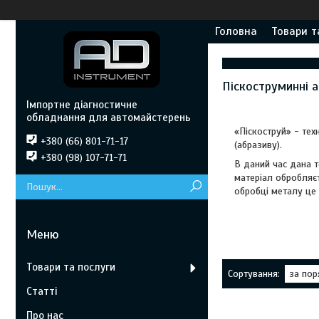
Головна
Товари т
Піскоструминні 
Імпортне діагностичне
обладнання для автомайстерень
«Піскоструй» - тех
+380 (66) 801-71-17
(абразиву).
+380 (98) 107-71-71
В даний час дана т
матеріал обробляєт
обробці металу це 
Товари та послуги
Статті
Про нас