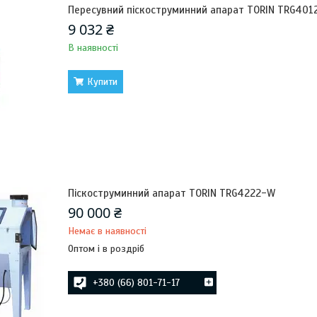
Пересувний піскоструминний апарат TORIN TRG401
9 032 ₴
В наявності
Купити
Піскоструминний апарат TORIN TRG4222-W
90 000 ₴
Немає в наявності
Оптом і в роздріб
+380 (66) 801-71-17