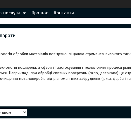
а послуги
Про нас
Контакти
апарати
нологія обробки матеріалів повітряно-піщаною струменем високого тиску
ехнологія поширена, а сфери її застосування і технологічні процеси різні
ься. Наприклад, при обробці скляних поверхонь (скло, дзеркала) це от
очищення металовиробів від різноманітних забруднень (іржа, фарба і та