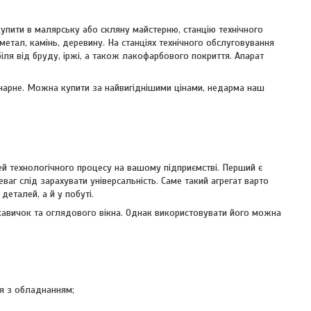
упити в малярську або скляну майстерню, станцію технічного
метал, камінь, деревину. На станціях технічного обслуговування
ля від бруду, іржі, а також лакофарбового покриття. Апарат
онарне. Можна купити за найвигіднішими цінами, недарма наш
й технологічного процесу на вашому підприємстві. Перший є
ваг слід зарахувати універсальність. Саме такий агрегат варто
еталей, а й у побуті.
укавичок та оглядового вікна. Однак використовувати його можна
ся з обладнанням;