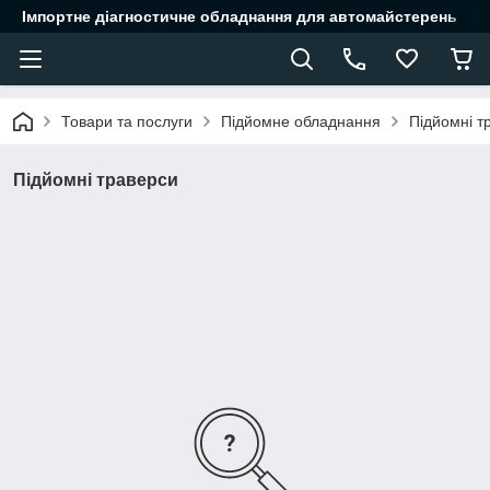
Імпортне діагностичне обладнання для автомайстерень
Товари та послуги
Підйомне обладнання
Підйомні т
Підйомні траверси