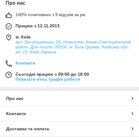
Про нас
легкових автомобілів
100% позитивних з 9 відгуків за рік
Гідравлічні траверси мають велику функціональність та
Працює з 12.11.2013
надійність, їх конструкцією передбачена можливість
накачування помпи у ручному режимі. Гідравлічні моделі
м. Київ
будуть зручні на ножичних, чотиристійкових витягах, а також
вул. Васильківська, 2А, Новосілки, Києво-Святошинський
на ямах для легкових автомобілів. У середньому термін
район. Для пошти: 09106, м. Біла Церква, Київська обл,
експлуатації за належного рівня профілактичних робіт
а/с 22, Київ, Україна
становить 10 років.
Контакти
Переваги пневматичних підйомних
Сьогодні працює з 09:00 до 18:00
траверсів
Показати весь графік роботи
Завдяки простій конструкції пневматичні підйомні траверси
Про нас
мають невисоку вартість та можуть встановлюватися поза
приміщеннями. Моделі відрізняються вантажопідйомністю та
шириною робочої колії. Середній термін експлуатації
Контакти
становить 7 років.
Наша компанія пропонує різні траверси для вашого СТО,
Доставка та оплата
допоможе підібрати необхідне діагностичне обладнання.