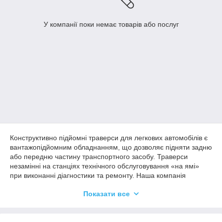
У компанії поки немає товарів або послуг
Конструктивно підйомні траверси для легкових автомобілів є
вантажопідйомним обладнанням, що дозволяє підняти задню
або передню частину транспортного засобу. Траверси
незамінні на станціях технічного обслуговування «на ямі»
при виконанні діагностики та ремонту. Наша компанія
пропонує пневматичні та гідравлічні траверси за доступними
Показати все
цінами.
Особливості гідравлічних траверсів для