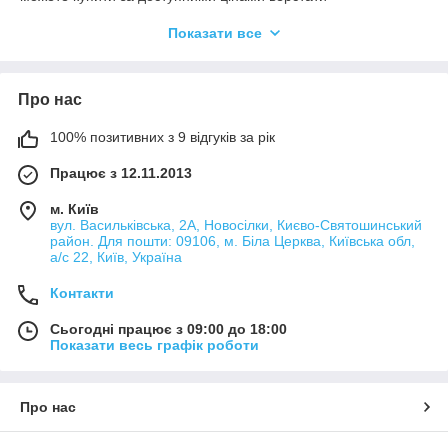
плоскошліфувальні, стенди для опресовування, верстати для
Показати все
шліфування клапанів, а також різні універсальні тримачі і
підйомники.
Про нас
Види обладнання для ремонту двигунів
100% позитивних з 9 відгуків за рік
Досить великою категорією серед численного обладнання
Працює з 12.11.2013
для ремонту двигунів є плоскошліфувальні верстати, які
використовуються для чистової обробки деталей з металу.
м. Київ
Видалення навіть невеликих нерівностей проводиться
вул. Васильківська, 2А, Новосілки, Києво-Святошинський
шляхом зняття тонкого шару матеріалу.
район. Для пошти: 09106, м. Біла Церква, Київська обл,
а/с 22, Київ, Україна
Не менш затребуваний тип обладнання для ремонту двигунів
– стенди для опресування, завдяки яким виконується
Контакти
тестування та виявлення мікротріщин головок блоку
циліндра. У нашому каталозі представлені різні моделі
Сьогодні працює з 09:00 до 18:00
стендів, що дає змогу вибрати оптимальний варіант з
Показати весь графік роботи
урахуванням відведеної площі автосервісу.
Верстати для шліфування клапанів відносяться до
малогабаритного обладнання для ремонту двигунів,
Про нас
представлені моделі прості в обслуговуванні та експлуатації,
керуються кнопковим пультом. Хонінгувальні верстати