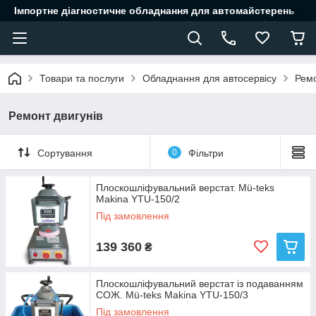
Імпортне діагностичне обладнання для автомайстерень
Товари та послуги
Обладнання для автосервісу
Ремо
Ремонт двигунів
Сортування
0
Фільтри
Плоскошліфувальний верстат. Mü-teks
Makina YTU-150/2
Під замовлення
139 360
₴
Плоскошліфувальний верстат із подаванням
СОЖ. Mü-teks Makina YTU-150/3
Під замовлення